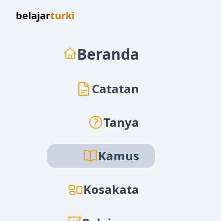
belajar
turki
Beranda
Catatan
Tanya
Kamus
Kosakata