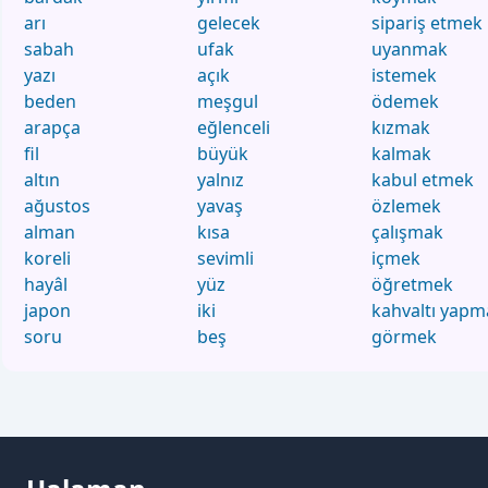
arı
gelecek
sipariş etmek
sabah
ufak
uyanmak
yazı
açık
istemek
beden
meşgul
ödemek
arapça
eğlenceli
kızmak
fil
büyük
kalmak
altın
yalnız
kabul etmek
ağustos
yavaş
özlemek
alman
kısa
çalışmak
koreli
sevimli
içmek
hayâl
yüz
öğretmek
japon
iki
kahvaltı yapm
soru
beş
görmek