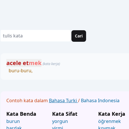
Cari
acele et
mek
(kata kerja)
buru-buru,
Contoh kata dalam
Bahasa Turki
/
Bahasa Indonesia
Kata Benda
Kata Sifat
Kata Kerja
burun
yorgun
öğrenmek
bardak
yirmi
koymak