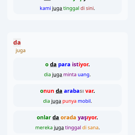
kami
juga
tinggal
di sini
.
da
juga
o
da
para
ist
iyor
.
dia
juga
minta
uang
.
o
nun
da
araba
sı
var
.
dia
juga
punya
mobil
.
onlar
da
orada
yaş
ıyor
.
mereka
juga
tinggal
di sana
.