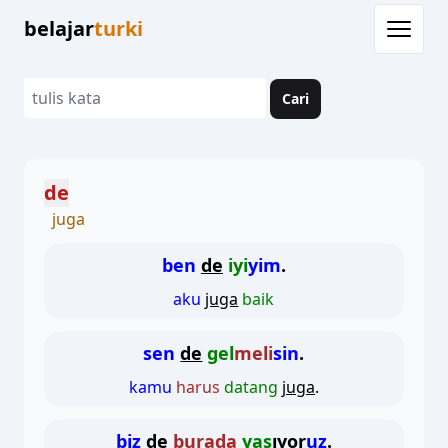
belajar
turki
Cari
de
juga
ben
de
iyi
yim
.
aku
juga
baik
sen
de
gel
meli
sin
.
kamu
harus
datang
juga
.
biz
de
burada
yaş
ıyor
uz
.