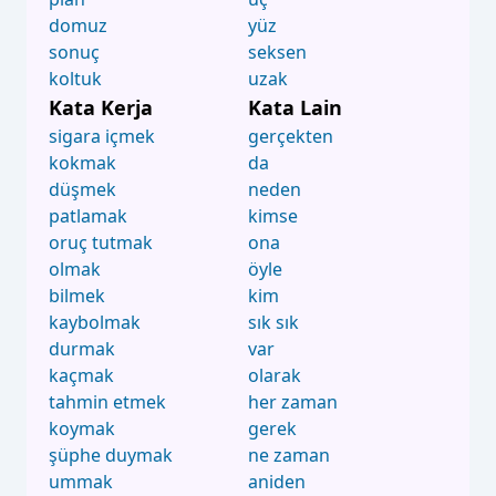
domuz
yüz
sonuç
seksen
koltuk
uzak
Kata Kerja
Kata Lain
sigara içmek
gerçekten
kokmak
da
düşmek
neden
patlamak
kimse
oruç tutmak
ona
olmak
öyle
bilmek
kim
kaybolmak
sık sık
durmak
var
kaçmak
olarak
tahmin etmek
her zaman
koymak
gerek
şüphe duymak
ne zaman
ummak
aniden