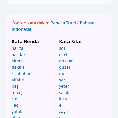
Contoh kata dalam
Bahasa Turki
/
Bahasa
Indonesia
Kata Benda
Kata Sifat
harita
sol
bardak
özel
ekmek
doksan
dakika
güzel
sonbahar
mor
alfabe
sarı
baş
yeterli
maaş
salak
çin
kısa
ilaç
elli
yatak
zayıf
plan
üç