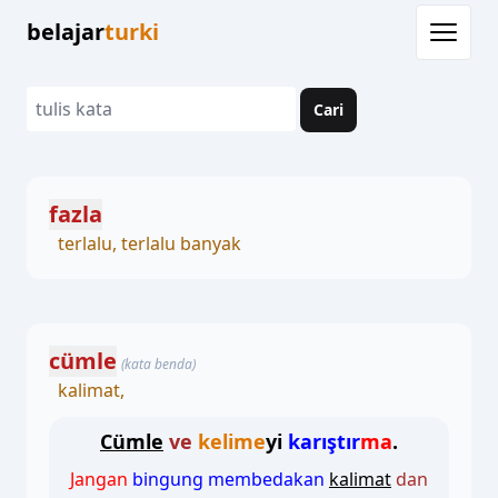
belajar
turki
Cari
fazla
terlalu, terlalu banyak
cümle
(kata benda)
kalimat,
Cümle
ve
kelime
yi
karıştır
ma
.
Jangan
bingung membedakan
kalimat
dan