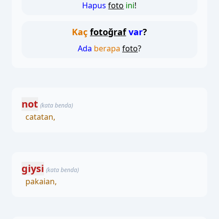
Hapus
foto
ini
!
Kaç
fotoğraf
var
?
Ada
berapa
foto
?
not
(kata benda)
catatan,
giysi
(kata benda)
pakaian,