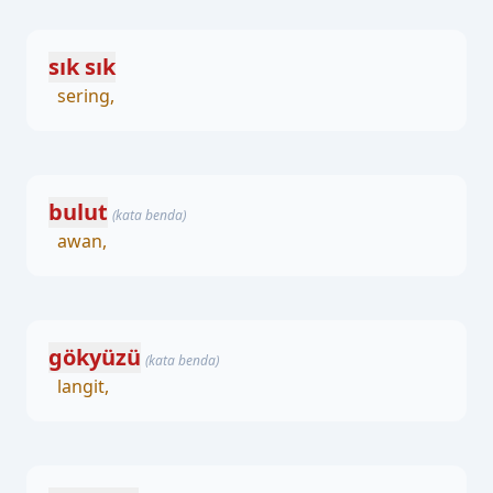
sık sık
sering,
bulut
(kata benda)
awan,
gökyüzü
(kata benda)
langit,