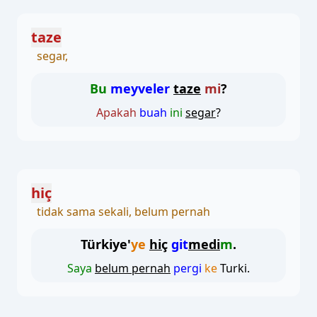
taze
segar,
Bu
meyveler
taze
mi
?
Apakah
buah
ini
segar
?
hiç
tidak sama sekali, belum pernah
Türkiye'
ye
hiç
git
medi
m
.
Saya
belum pernah
pergi
ke
Turki.