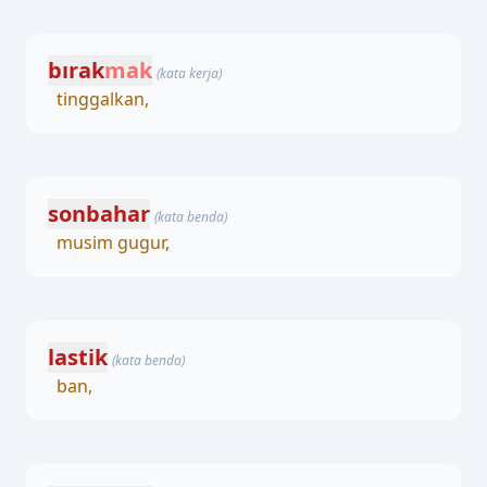
bırak
mak
(kata kerja)
tinggalkan,
sonbahar
(kata benda)
musim gugur,
lastik
(kata benda)
ban,