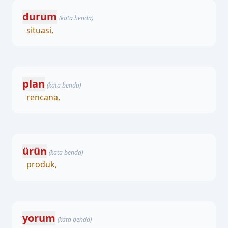
durum
(kata benda)
situasi,
plan
(kata benda)
rencana,
ürün
(kata benda)
produk,
yorum
(kata benda)