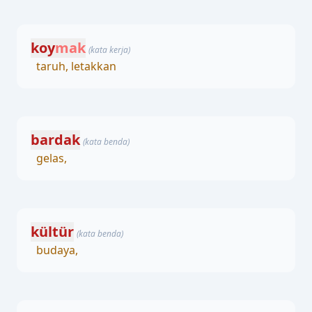
koy
mak
(kata kerja)
taruh, letakkan
bardak
(kata benda)
gelas,
kültür
(kata benda)
budaya,