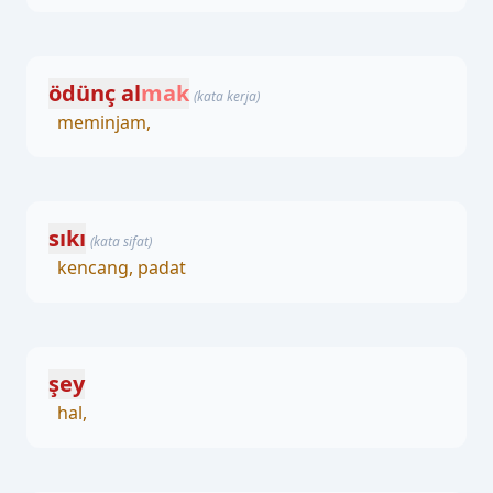
ödünç al
mak
(kata kerja)
meminjam,
sıkı
(kata sifat)
kencang, padat
şey
hal,