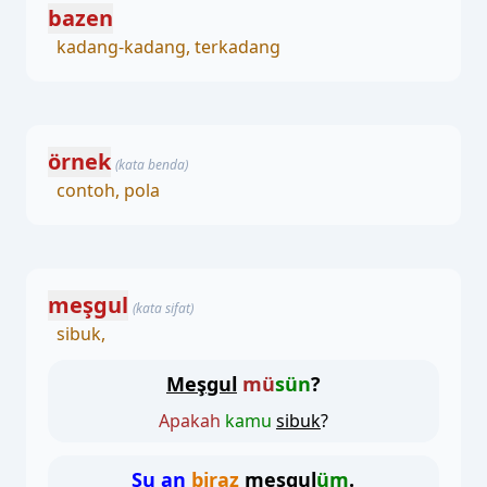
bazen
kadang-kadang, terkadang
örnek
(kata benda)
contoh, pola
meşgul
(kata sifat)
sibuk,
Meşgul
mü
sün
?
Apakah
kamu
sibuk
?
Şu an
biraz
meşgul
üm
.