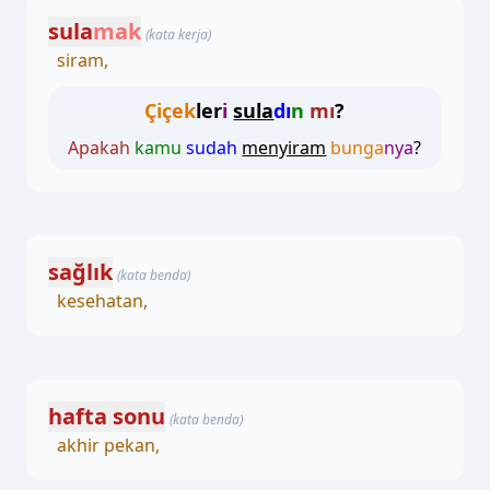
sula
mak
(kata kerja)
siram,
Çiçek
ler
i
sula
dı
n
mı
?
Apakah
kamu
sudah
menyiram
bunga
nya
?
sağlık
(kata benda)
kesehatan,
hafta sonu
(kata benda)
akhir pekan,