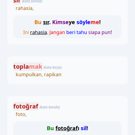
sır
(kata benda)
rahasia,
Bu
sır
.
Kimse
ye
söyle
me
!
Ini
rahasia
.
Jangan
beri tahu
siapa pun
!
topla
mak
(kata kerja)
kumpulkan, rapikan
fotoğraf
(kata benda)
foto,
Bu
fotoğraf
ı
sil
!