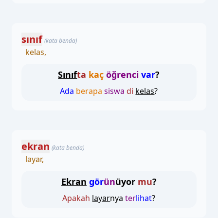
sınıf
(kata benda)
kelas,
Sınıf
ta
kaç
öğrenci
var
?
Ada
berapa
siswa
di
kelas
?
ekran
(kata benda)
layar,
Ekran
gör
ün
üyor
mu
?
Apakah
layar
nya
ter
lihat
?