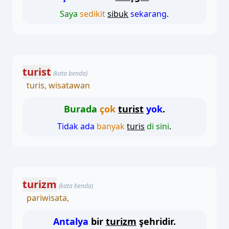
Saya
sedikit
sibuk
sekarang
.
turist
(kata benda)
turis, wisatawan
Burada
çok
turist
yok
.
Tidak ada
banyak
turis
di sini
.
turizm
(kata benda)
pariwisata,
Antalya
bir
turizm
şehridir.