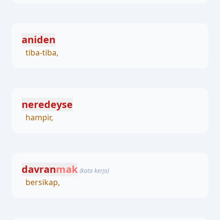
aniden
tiba-tiba,
neredeyse
hampir,
davran
mak
(kata kerja)
bersikap,