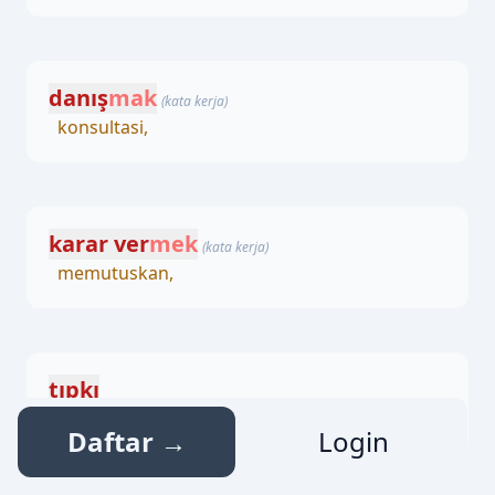
danış
mak
(kata kerja)
konsultasi,
karar ver
mek
(kata kerja)
memutuskan,
tıpkı
sama persis,
Daftar →
Login