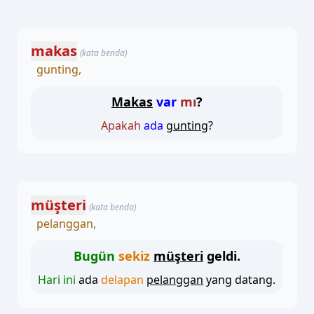
makas
(kata benda)
gunting,
Makas
var
mı
?
Apakah
ada
gunting
?
müşteri
(kata benda)
pelanggan,
Bugün
sekiz
müşteri
geldi.
Hari ini
ada
delapan
pelanggan
yang datang.