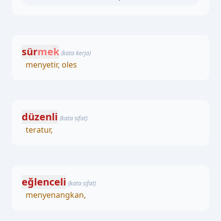
sür
mek
(kata kerja)
menyetir, oles
düzenli
(kata sifat)
teratur,
eğlenceli
(kata sifat)
menyenangkan,