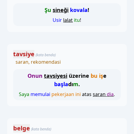
Şu
sineği
kovala
!
Usir
lalat
itu
!
tavsiye
(kata benda)
saran, rekomendasi
Onun
tavsiyesi
üzerine
bu iş
e
başla
dı
m
.
Saya
memulai
pekerjaan ini
atas
saran
dia
.
belge
(kata benda)