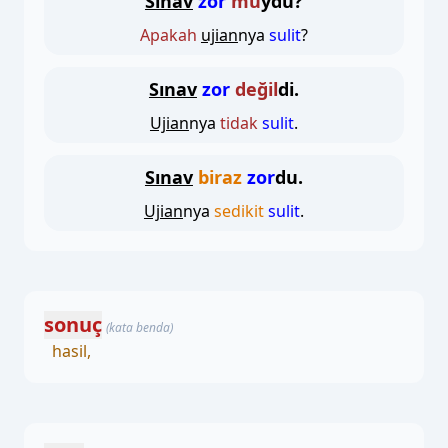
Sınav
zor
mu
ydu?
Apakah
ujian
nya
sulit
?
Sınav
zor
değil
di.
Ujian
nya
tidak
sulit
.
Sınav
biraz
zor
du.
Ujian
nya
sedikit
sulit
.
sonuç
(kata benda)
hasil,