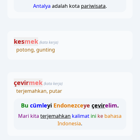
Antalya
adalah kota
pariwisata
.
kes
mek
(kata kerja)
potong, gunting
çevir
mek
(kata kerja)
terjemahkan, putar
Bu
cümle
yi
Endonezce
ye
çevir
elim
.
Mari kita
terjemahkan
kalimat
ini
ke
bahasa
Indonesia
.