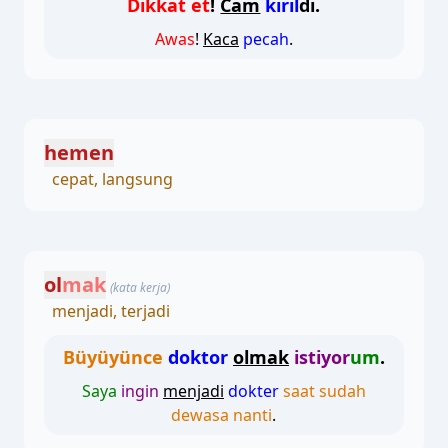
Dikkat et
!
Cam
kırıl
dı.
Awas
!
Kaca
pecah
.
hemen
cepat, langsung
ol
mak
(kata kerja)
menjadi, terjadi
Büyüyünce
doktor
olmak
istiyor
um
.
Saya
ingin
menjadi
dokter
saat sudah
dewasa nanti
.