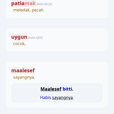
patla
mak
(kata kerja)
meledak, pecah
uygun
(kata sifat)
cocok,
maalesef
sayangnya,
Maalesef
bit
ti.
Habis
sayangnya
.