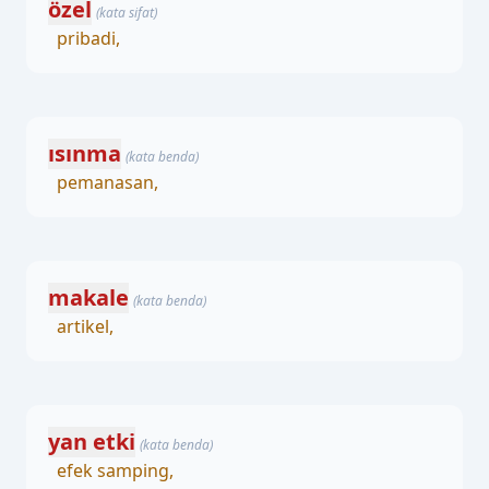
özel
(kata sifat)
pribadi,
ısınma
(kata benda)
pemanasan,
makale
(kata benda)
artikel,
yan etki
(kata benda)
efek samping,