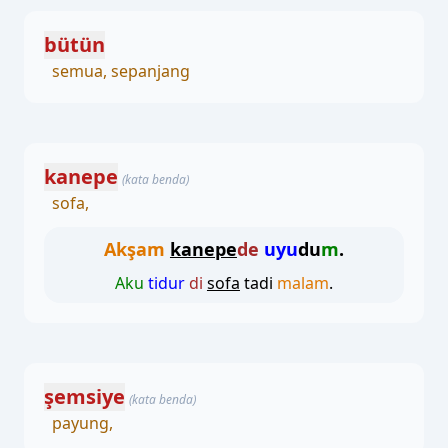
bütün
semua, sepanjang
kanepe
(kata benda)
sofa,
Akşam
kanepe
de
uyu
du
m
.
Aku
tidur
di
sofa
tadi
malam
.
şemsiye
(kata benda)
payung,