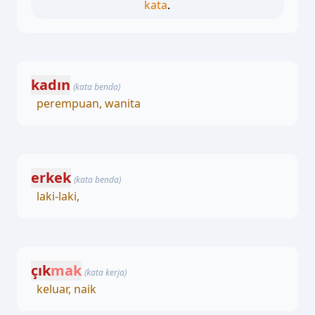
kata
.
kadın
(kata benda)
perempuan, wanita
erkek
(kata benda)
laki-laki,
çık
mak
(kata kerja)
keluar, naik