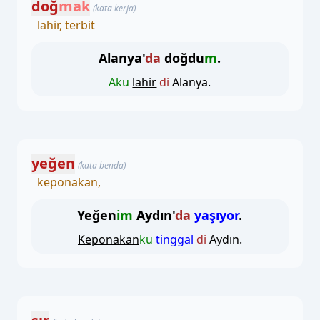
doğ
mak
(kata kerja)
lahir, terbit
Alanya'
da
doğ
du
m
.
Aku
lahir
di
Alanya.
yeğen
(kata benda)
keponakan,
Yeğen
im
Aydın'
da
yaşıyor
.
Keponakan
ku
tinggal
di
Aydın.