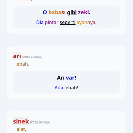
O
baba
sı
gibi
zeki
.
Dia
pintar
seperti
ayah
nya
.
arı
(kata benda)
lebah,
Arı
var
!
Ada
lebah
!
sinek
(kata benda)
lalat,