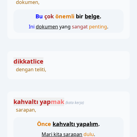
dokumen,
Bu
çok
önemli
bir
belge
.
Ini
dokumen
yang
sangat
penting
.
dikkatlice
dengan teliti,
kahvaltı yap
mak
(kata kerja)
sarapan,
Önce
kahvaltı yapalım
.
Mari kita sarapan
dulu
.