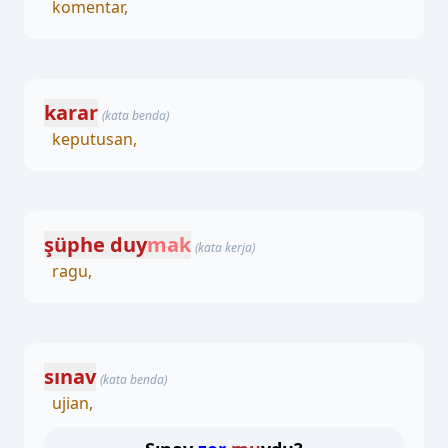
komentar,
karar
(kata benda)
keputusan,
şüphe duy
mak
(kata kerja)
ragu,
sınav
(kata benda)
ujian,