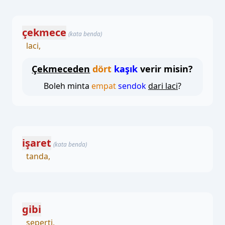
çekmece
(kata benda)
laci,
Çekmeceden
dört
kaşık
verir misin?
Boleh minta
empat
sendok
dari laci
?
işaret
(kata benda)
tanda,
gibi
seperti,