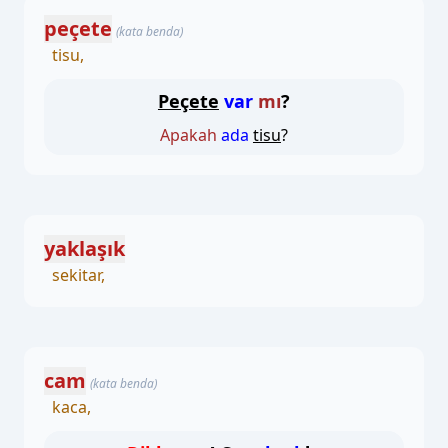
peçete
(kata benda)
tisu,
Peçete
var
mı
?
Apakah
ada
tisu
?
yaklaşık
sekitar,
cam
(kata benda)
kaca,