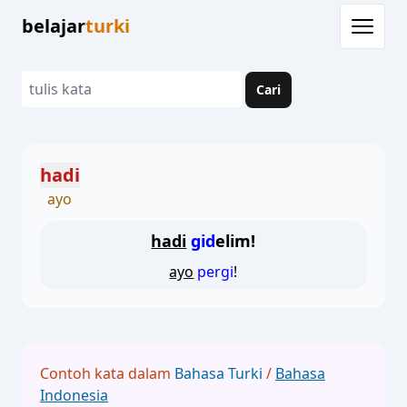
belajar
turki
Cari
hadi
ayo
hadi
gid
elim!
ayo
pergi
!
Contoh kata dalam
Bahasa Turki
/
Bahasa
Indonesia