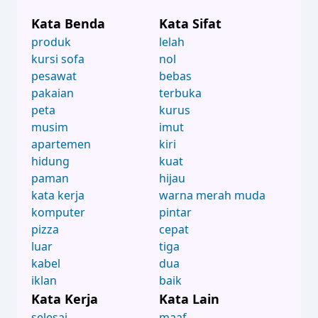
Kata Benda
Kata Sifat
produk
lelah
kursi sofa
nol
pesawat
bebas
pakaian
terbuka
peta
kurus
musim
imut
apartemen
kiri
hidung
kuat
paman
hijau
kata kerja
warna merah muda
komputer
pintar
pizza
cepat
luar
tiga
kabel
dua
iklan
baik
Kata Kerja
Kata Lain
selesai
maaf