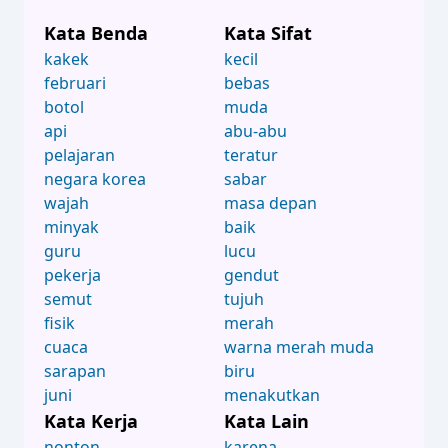
Kata Benda
Kata Sifat
kakek
kecil
februari
bebas
botol
muda
api
abu-abu
pelajaran
teratur
negara korea
sabar
wajah
masa depan
minyak
baik
guru
lucu
pekerja
gendut
semut
tujuh
fisik
merah
cuaca
warna merah muda
sarapan
biru
juni
menakutkan
Kata Kerja
Kata Lain
nonton
karena