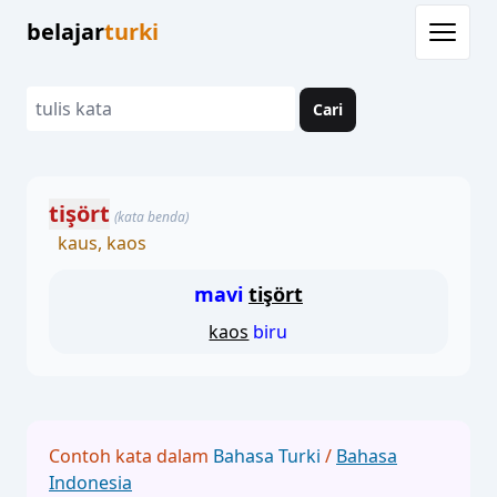
belajar
turki
Cari
tişört
(kata benda)
kaus, kaos
mavi
tişört
kaos
biru
Contoh kata dalam
Bahasa Turki
/
Bahasa
Indonesia