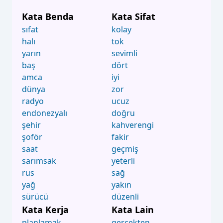
Kata Benda
Kata Sifat
sıfat
kolay
halı
tok
yarın
sevimli
baş
dört
amca
iyi
dünya
zor
radyo
ucuz
endonezyalı
doğru
şehir
kahverengi
şoför
fakir
saat
geçmiş
sarımsak
yeterli
rus
sağ
yağ
yakın
sürücü
düzenli
Kata Kerja
Kata Lain
planlamak
gerçekten