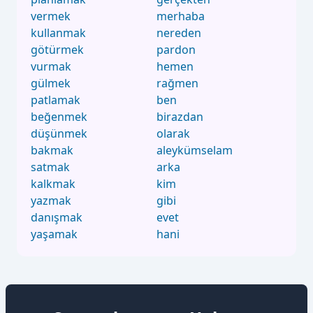
vermek
merhaba
kullanmak
nereden
götürmek
pardon
vurmak
hemen
gülmek
rağmen
patlamak
ben
beğenmek
birazdan
düşünmek
olarak
bakmak
aleykümselam
satmak
arka
kalkmak
kim
yazmak
gibi
danışmak
evet
yaşamak
hani