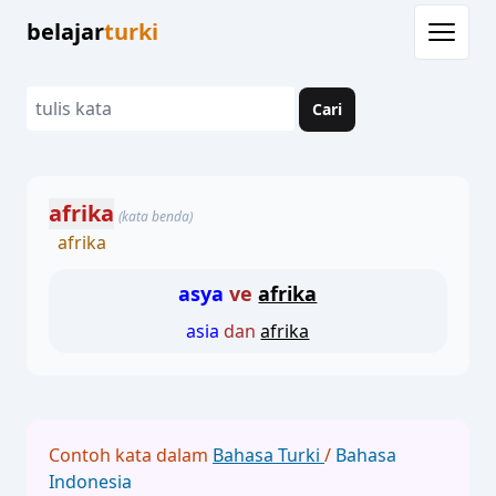
belajar
turki
Cari
afrika
(kata benda)
afrika
asya
ve
afrika
asia
dan
afrika
Contoh kata dalam
Bahasa Turki
/
Bahasa
Indonesia