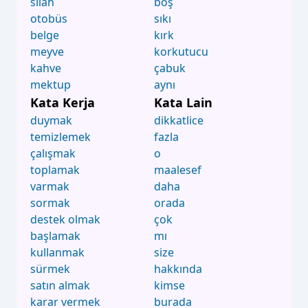
silah
boş
otobüs
sıkı
belge
kırk
meyve
korkutucu
kahve
çabuk
mektup
aynı
Kata Kerja
Kata Lain
duymak
dikkatlice
temizlemek
fazla
çalışmak
o
toplamak
maalesef
varmak
daha
sormak
orada
destek olmak
çok
başlamak
mı
kullanmak
size
sürmek
hakkında
satın almak
kimse
karar vermek
burada