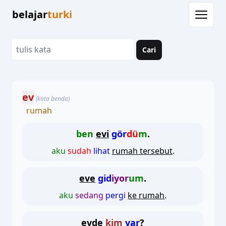
belajar
turki
Cari
ev
(kata benda)
rumah
ben
evi
gör
dü
m
.
aku
sudah
lihat
rumah tersebut
.
eve
gid
iyor
um
.
aku
sedang
pergi
ke rumah
.
evde
kim
var
?