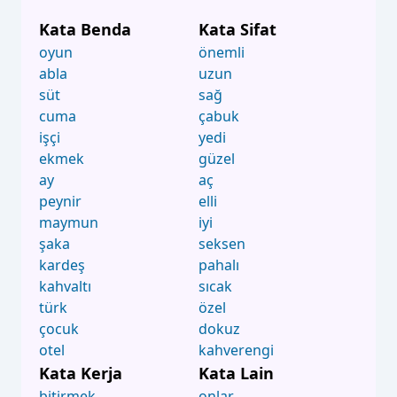
Kata Benda
Kata Sifat
oyun
önemli
abla
uzun
süt
sağ
cuma
çabuk
işçi
yedi
ekmek
güzel
ay
aç
peynir
elli
maymun
iyi
şaka
seksen
kardeş
pahalı
kahvaltı
sıcak
türk
özel
çocuk
dokuz
otel
kahverengi
Kata Kerja
Kata Lain
bitirmek
onlar