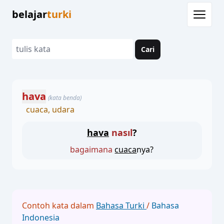
belajar
turki
Cari
hava
(kata benda)
cuaca, udara
hava
nasıl
?
bagaimana
cuaca
nya?
Contoh kata dalam
Bahasa Turki
/
Bahasa
Indonesia