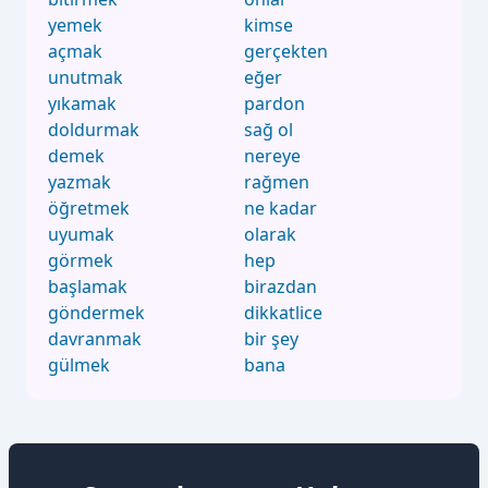
yemek
kimse
açmak
gerçekten
unutmak
eğer
yıkamak
pardon
doldurmak
sağ ol
demek
nereye
yazmak
rağmen
öğretmek
ne kadar
uyumak
olarak
görmek
hep
başlamak
birazdan
göndermek
dikkatlice
davranmak
bir şey
gülmek
bana