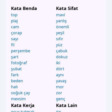
Kata Benda
Kata Sifat
top
mavi
plaj
yanlış
cam
önemli
çorap
yeşil
sayı
sıfır
fil
yüz
perşembe
çabuk
şart
dokuz
fotoğraf
iki
şubat
dört
fark
aynı
beden
yavaş
halı
mor
soğuk çay
zor
mevsim
genç
Kata Kerja
Kata Lain
oruç tutmak
ön