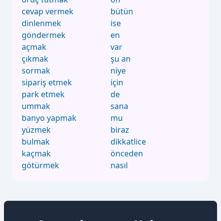
cevap vermek
bütün
dinlenmek
ise
göndermek
en
açmak
var
çıkmak
şu an
sormak
niye
sipariş etmek
için
park etmek
de
ummak
sana
banyo yapmak
mu
yüzmek
biraz
bulmak
dikkatlice
kaçmak
önceden
götürmek
nasıl