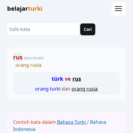
belajar
turki
Cari
rus
(kata benda)
orang rusia
türk
ve
rus
orang turki
dan
orang rusia
Contoh kata dalam
Bahasa Turki
/
Bahasa
Indonesia