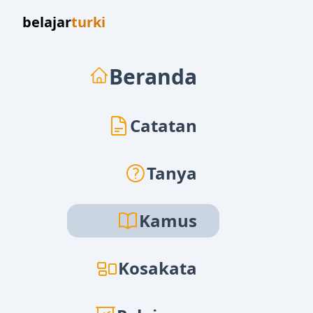
belajar
turki
Beranda
Catatan
Tanya
Kamus
Kosakata