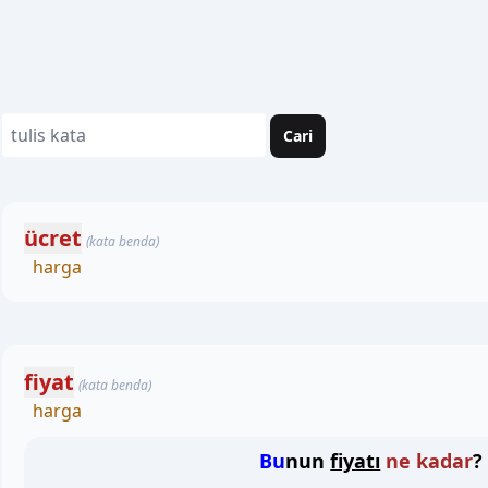
Cari
ücret
(kata benda)
harga
fiyat
(kata benda)
harga
Bu
nun
fiyatı
ne kadar
?