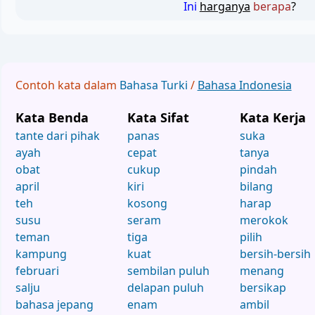
Ini
harganya
berapa
?
Contoh kata dalam
Bahasa Turki
/
Bahasa Indonesia
Kata Benda
Kata Sifat
Kata Kerja
tante dari pihak
panas
suka
ayah
cepat
tanya
obat
cukup
pindah
april
kiri
bilang
teh
kosong
harap
susu
seram
merokok
teman
tiga
pilih
kampung
kuat
bersih-bersih
februari
sembilan puluh
menang
salju
delapan puluh
bersikap
bahasa jepang
enam
ambil