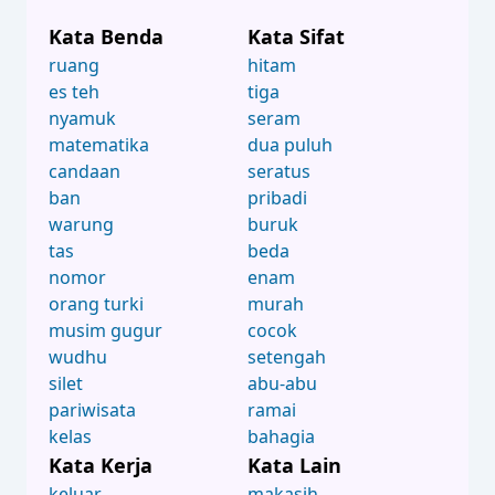
Kata Benda
Kata Sifat
ruang
hitam
es teh
tiga
nyamuk
seram
matematika
dua puluh
candaan
seratus
ban
pribadi
warung
buruk
tas
beda
nomor
enam
orang turki
murah
musim gugur
cocok
wudhu
setengah
silet
abu-abu
pariwisata
ramai
kelas
bahagia
Kata Kerja
Kata Lain
keluar
makasih