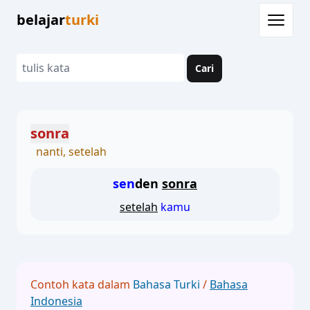
belajar
turki
Cari
sonra
nanti, setelah
sen
den
sonra
setelah
kamu
Contoh kata dalam
Bahasa Turki
/
Bahasa
Indonesia