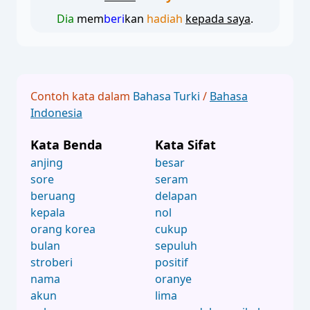
Dia
mem
beri
kan
hadiah
kepada saya
.
Contoh kata dalam
Bahasa Turki
/
Bahasa
Indonesia
Kata Benda
Kata Sifat
anjing
besar
sore
seram
beruang
delapan
kepala
nol
orang korea
cukup
bulan
sepuluh
stroberi
positif
nama
oranye
akun
lima