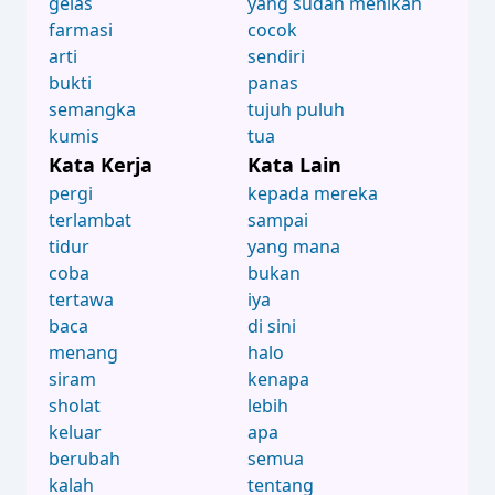
gelas
yang sudah menikah
farmasi
cocok
arti
sendiri
bukti
panas
semangka
tujuh puluh
kumis
tua
Kata Kerja
Kata Lain
pergi
kepada mereka
terlambat
sampai
tidur
yang mana
coba
bukan
tertawa
iya
baca
di sini
menang
halo
siram
kenapa
sholat
lebih
keluar
apa
berubah
semua
kalah
tentang