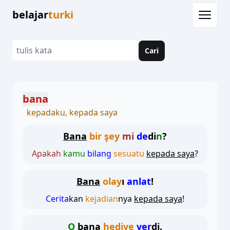
belajar
turki
Cari
bana
kepadaku, kepada saya
Bana
bir şey
mi
de
di
n
?
Apakah
kamu
bilang
sesuatu
kepada saya
?
Bana
olay
ı
anlat
!
Cerita
kan
kejadian
nya
kepada saya
!
O
bana
hediye
ver
di.