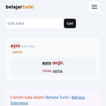
belajar
turki
Cari
aynı
(kata sifat)
sama
aynı
değil
.
tidak
sama
.
Contoh kata dalam
Bahasa Turki
/
Bahasa
Indonesia