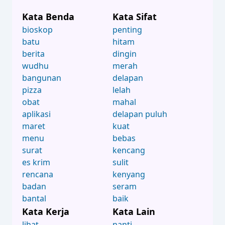
Kata Benda
Kata Sifat
bioskop
penting
batu
hitam
berita
dingin
wudhu
merah
bangunan
delapan
pizza
lelah
obat
mahal
aplikasi
delapan puluh
maret
kuat
menu
bebas
surat
kencang
es krim
sulit
rencana
kenyang
badan
seram
bantal
baik
Kata Kerja
Kata Lain
lihat
nanti