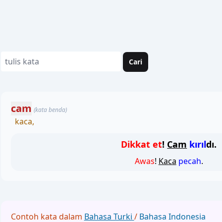
Cari
cam
(kata benda)
kaca,
Dikkat et
!
Cam
kırıl
dı.
Awas
!
Kaca
pecah
.
Contoh kata dalam
Bahasa Turki
/
Bahasa Indonesia