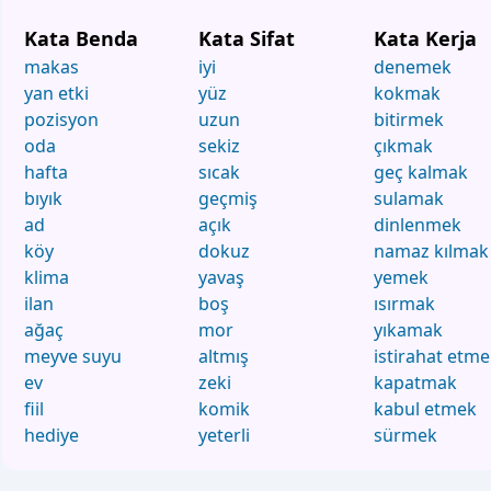
Kata Benda
Kata Sifat
Kata Kerja
makas
iyi
denemek
yan etki
yüz
kokmak
pozisyon
uzun
bitirmek
oda
sekiz
çıkmak
hafta
sıcak
geç kalmak
bıyık
geçmiş
sulamak
ad
açık
dinlenmek
köy
dokuz
namaz kılmak
klima
yavaş
yemek
ilan
boş
ısırmak
ağaç
mor
yıkamak
meyve suyu
altmış
istirahat etm
ev
zeki
kapatmak
fiil
komik
kabul etmek
hediye
yeterli
sürmek