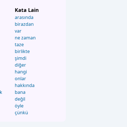
Kata Lain
arasında
birazdan
var
ne zaman
taze
birlikte
şimdi
diğer
hangi
onlar
hakkında
ek
bana
değil
öyle
çünkü