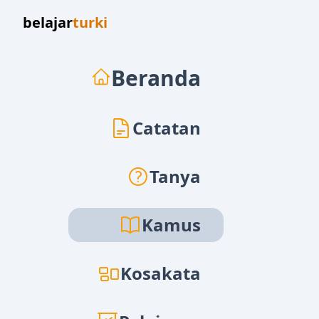
belajar
turki
Beranda
Catatan
Tanya
Kamus
Kosakata