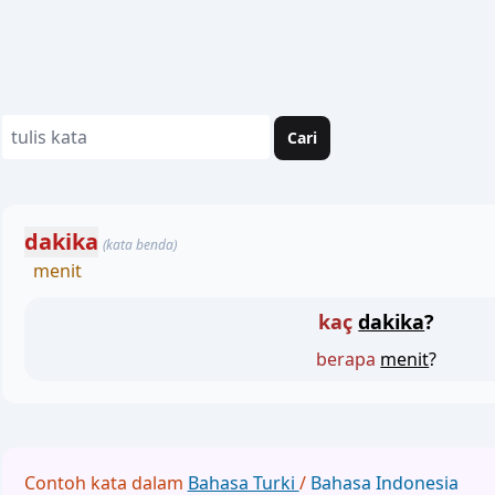
Cari
dakika
(kata benda)
menit
kaç
dakika
?
berapa
menit
?
Contoh kata dalam
Bahasa Turki
/
Bahasa Indonesia