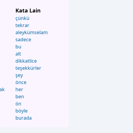
Kata Lain
çünkü
tekrar
aleykümselam
sadece
bu
alt
dikkatlice
teşekkürler
şey
önce
ak
her
ben
ön
böyle
burada