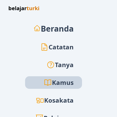
belajar
turki
Beranda
Catatan
Tanya
Kamus
Kosakata