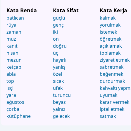
Kata Benda
Kata Sifat
Kata Kerja
patlıcan
güçlü
kalmak
rüya
genç
yorulmak
zaman
iki
istemek
muz
on
öğretmek
kanıt
doğru
açıklamak
nisan
üç
toplamak
mezun
hayırlı
ziyaret etmek
ketçap
yanlış
sabretmek
abla
özel
beğenmek
top
sıcak
durdurmak
işçi
ufak
kahvaltı yapm
yara
turuncu
uyumak
ağustos
beyaz
karar vermek
çorba
yalnız
iptal etmek
kütüphane
gelecek
satmak