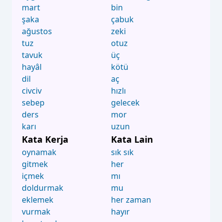
mart
bin
şaka
çabuk
ağustos
zeki
tuz
otuz
tavuk
üç
hayâl
kötü
dil
aç
civciv
hızlı
sebep
gelecek
ders
mor
karı
uzun
Kata Kerja
Kata Lain
oynamak
sık sık
gitmek
her
içmek
mı
doldurmak
mu
eklemek
her zaman
vurmak
hayır