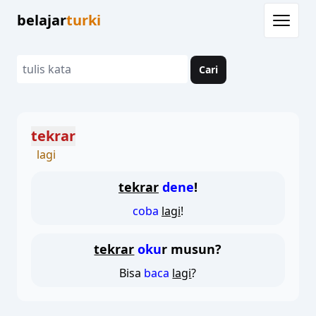
belajar
turki
Cari
tekrar
lagi
tekrar
dene
!
coba
lagi
!
tekrar
oku
r musun?
Bisa
baca
lagi
?