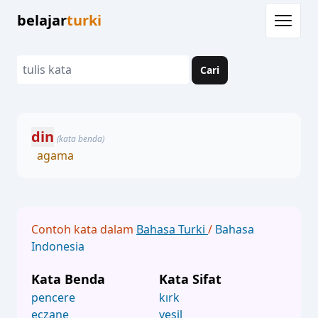
belajar
turki
Cari
din
(kata benda)
agama
Contoh kata dalam
Bahasa Turki
/
Bahasa
Indonesia
Kata Benda
Kata Sifat
pencere
kırk
eczane
yeşil