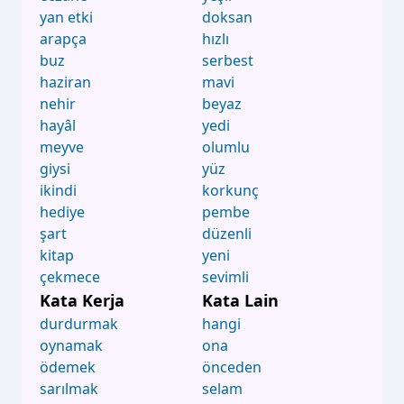
yan etki
doksan
arapça
hızlı
buz
serbest
haziran
mavi
nehir
beyaz
hayâl
yedi
meyve
olumlu
giysi
yüz
ikindi
korkunç
hediye
pembe
şart
düzenli
kitap
yeni
çekmece
sevimli
Kata Kerja
Kata Lain
durdurmak
hangi
oynamak
ona
ödemek
önceden
sarılmak
selam