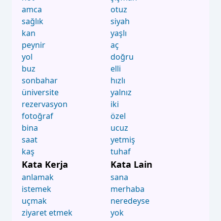
amca
otuz
sağlık
siyah
kan
yaşlı
peynir
aç
yol
doğru
buz
elli
sonbahar
hızlı
üniversite
yalnız
rezervasyon
iki
fotoğraf
özel
bina
ucuz
saat
yetmiş
kaş
tuhaf
Kata Kerja
Kata Lain
anlamak
sana
istemek
merhaba
uçmak
neredeyse
ziyaret etmek
yok