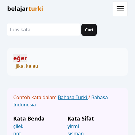
belajar
turki
Cari
eğer
jika, kalau
Contoh kata dalam
Bahasa Turki
/
Bahasa
Indonesia
Kata Benda
Kata Sifat
çilek
yirmi
not
şişman