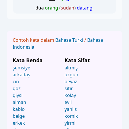
dua
orang
(
sudah
)
datang
.
Contoh kata dalam
Bahasa Turki
/
Bahasa
Indonesia
Kata Benda
Kata Sifat
şemsiye
altmış
arkadaş
üzgün
çin
beyaz
göz
sıfır
giysi
kolay
alman
evli
kablo
yanlış
belge
komik
erkek
yirmi