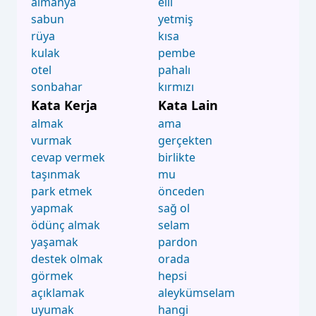
almanya
elli
sabun
yetmiş
rüya
kısa
kulak
pembe
otel
pahalı
sonbahar
kırmızı
Kata Kerja
Kata Lain
almak
ama
vurmak
gerçekten
cevap vermek
birlikte
taşınmak
mu
park etmek
önceden
yapmak
sağ ol
ödünç almak
selam
yaşamak
pardon
destek olmak
orada
görmek
hepsi
açıklamak
aleykümselam
uyumak
hangi