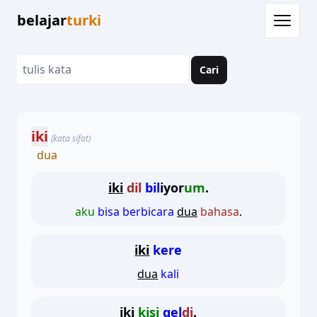
belajar
turki
Cari
iki
(kata sifat)
dua
iki
dil
bil
iyor
um
.
aku
bisa berbicara
dua
bahasa
.
iki
kere
dua
kali
iki
kişi
gel
di
.