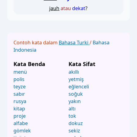
jauh
atau
dekat
?
Contoh kata dalam
Bahasa Turki
/
Bahasa
Indonesia
Kata Benda
Kata Sifat
menü
akıllı
polis
yetmiş
teyze
eğlenceli
sabır
soğuk
rusya
yakın
kitap
altı
proje
tok
alfabe
dokuz
gömlek
sekiz