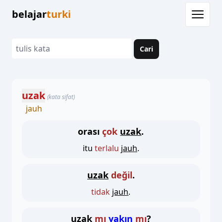
belajar
turki
Cari
uzak
(kata sifat)
jauh
orası
çok
uzak
.
itu
terlalu
jauh
.
uzak
değil
.
tidak
jauh
.
uzak
mı
yakın
mı
?