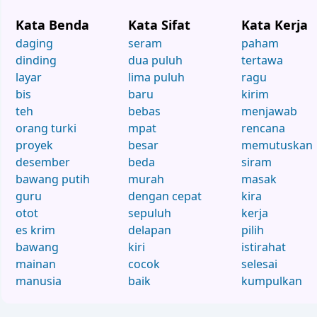
Kata Benda
Kata Sifat
Kata Kerja
daging
seram
paham
dinding
dua puluh
tertawa
layar
lima puluh
ragu
bis
baru
kirim
teh
bebas
menjawab
orang turki
mpat
rencana
proyek
besar
memutuskan
desember
beda
siram
bawang putih
murah
masak
guru
dengan cepat
kira
otot
sepuluh
kerja
es krim
delapan
pilih
bawang
kiri
istirahat
mainan
cocok
selesai
manusia
baik
kumpulkan