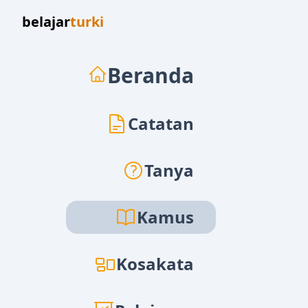
belajar
turki
Beranda
Catatan
Tanya
Kamus
Kosakata