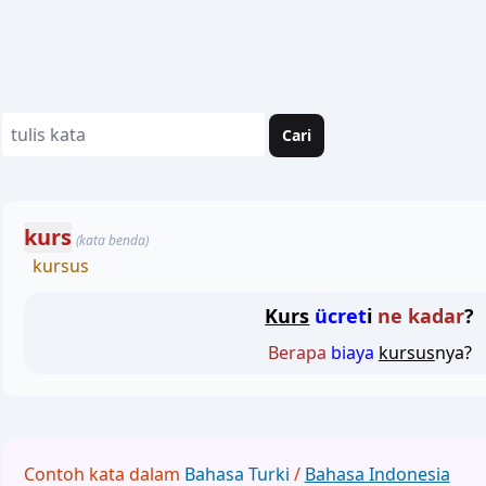
Cari
kurs
(kata benda)
kursus
Kurs
ücret
i
ne kadar
?
Berapa
biaya
kursus
nya?
Contoh kata dalam
Bahasa Turki
/
Bahasa Indonesia