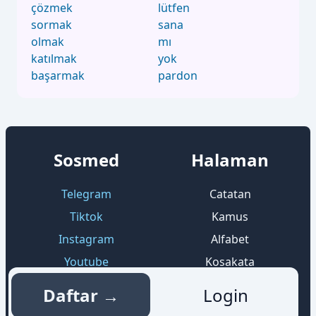
çözmek
lütfen
sormak
sana
olmak
mı
katılmak
yok
başarmak
pardon
Sosmed
Halaman
Telegram
Catatan
Tiktok
Kamus
Instagram
Alfabet
Youtube
Kosakata
Pinterest
Pertanyaan
Daftar →
Login