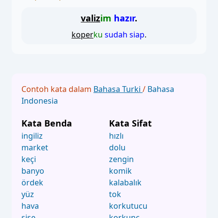
valiz
im
hazır
.
koper
ku
sudah siap
.
Contoh kata dalam
Bahasa Turki
/
Bahasa
Indonesia
Kata Benda
Kata Sifat
ingiliz
hızlı
market
dolu
keçi
zengin
banyo
komik
ördek
kalabalık
yüz
tok
hava
korkutucu
şişe
korkunç