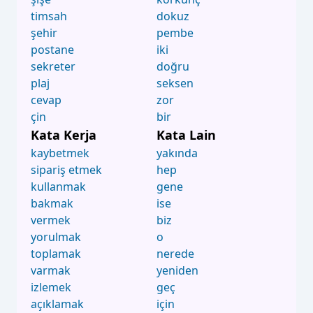
timsah
dokuz
şehir
pembe
postane
iki
sekreter
doğru
plaj
seksen
cevap
zor
çin
bir
Kata Kerja
Kata Lain
kaybetmek
yakında
sipariş etmek
hep
kullanmak
gene
bakmak
ise
vermek
biz
yorulmak
o
toplamak
nerede
varmak
yeniden
izlemek
geç
açıklamak
için