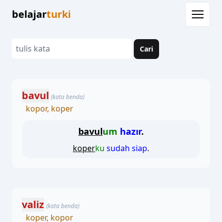
belajar
turki
Cari
bavul
(kata benda)
kopor, koper
bavul
um
hazır
.
koper
ku
sudah siap
.
valiz
(kata benda)
koper, kopor