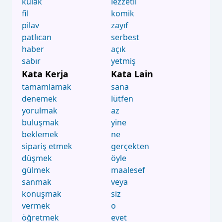
kulak
lezzetli
fil
komik
pilav
zayıf
patlıcan
serbest
haber
açık
sabır
yetmiş
Kata Kerja
Kata Lain
tamamlamak
sana
denemek
lütfen
yorulmak
az
buluşmak
yine
beklemek
ne
sipariş etmek
gerçekten
düşmek
öyle
gülmek
maalesef
sanmak
veya
konuşmak
siz
vermek
o
öğretmek
evet