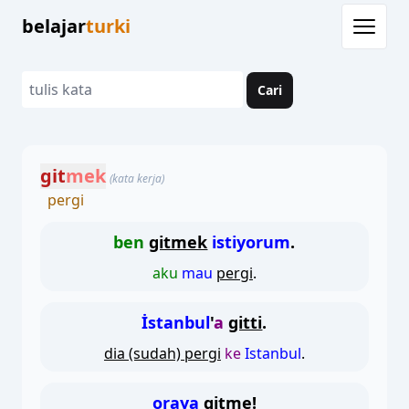
belajar
turki
Cari
git
mek
(kata kerja)
pergi
ben
gitmek
istiyorum
.
aku
mau
pergi
.
İstanbul
'
a
gitti
.
dia (sudah) pergi
ke
Istanbul
.
oraya
gitme
!